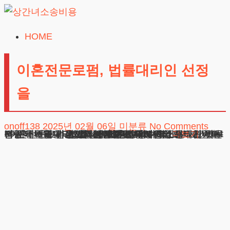
Skip
to
HOME
상
content
간
이혼전문로펌, 법률대리인 선정
녀
을
소
송
onoff138
2025년 02월 06일
미분류
No Comments
비
이혼전문로펌, 법률대리인 선정을 안녕하세요. 법무법인 테헤란 변호사입니다. 혼인관계 해소를 고민하는 분들이 법률대리인을 선정할 때 어려움을 느끼는 것을 자주 목격합니다. 오늘은 이혼전문로펌의 선택기준부터 사건처리 과정까지 상세히 안내해드리고자 합니다. 이혼전문로펌, 법률상담의 중요성과 필요성 사건의 성공적 해결을 위해서는 초기 법률상담이
광고책임변호사 : 이수학
상호 : 법무법인 테헤란
사업자 : 589-86-01340
대표자 : 이수학
주소 : 서울시 강남구 테헤란로 420, KT선릉타워West 9층
더보기
용
24시간 365일